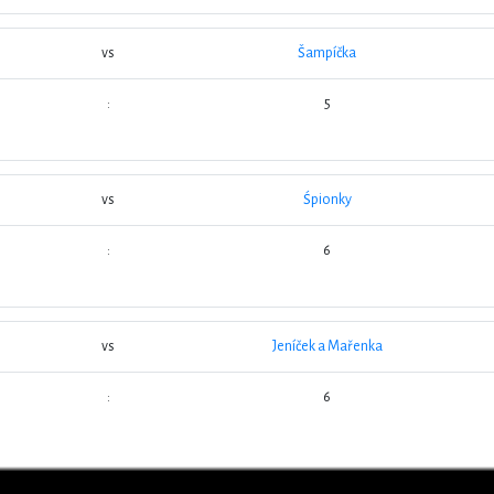
vs
Šampíčka
:
5
vs
Śpionky
:
6
vs
Jeníček a Mařenka
:
6