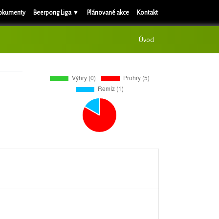
okumenty
Beerpong Liga ▼
Plánované akce
Kontakt
Úvod