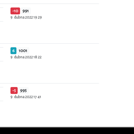
-10
991
9. dubna 2022 19:29
6
1001
9. dubna 2022 18:22
-5
995
9. dubna 2022 17:41