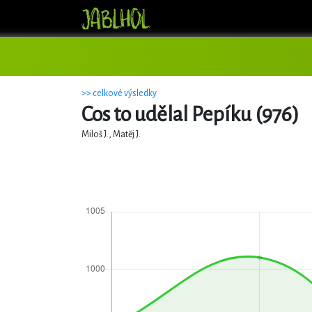
>> celkové výsledky
Cos to udělal Pepíku (976)
Miloš J., Matěj J.