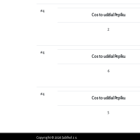
#4
Cos to udělal Pepíku
2
#4
Cos to udělal Pepíku
6
#4
Cos to udělal Pepíku
5
Copyright © 2026 Jablhol z.s.