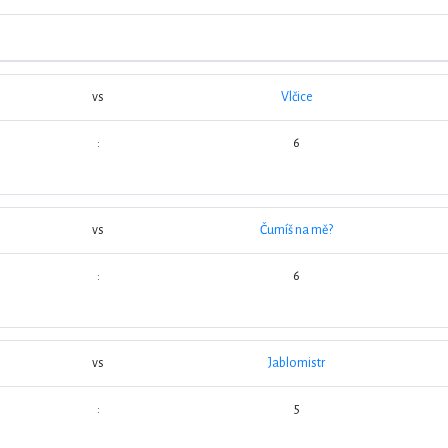
vs
Vlčice
:
6
vs
Čumíš na mě?
:
6
vs
Jablomistr
:
5