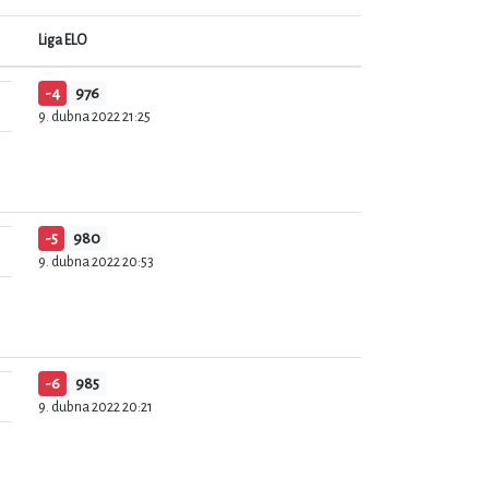
Liga ELO
-4
976
9. dubna 2022 21:25
-5
980
9. dubna 2022 20:53
-6
985
9. dubna 2022 20:21