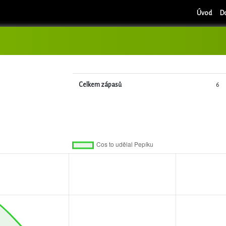
Úvod
D
Celkem zápasů
6