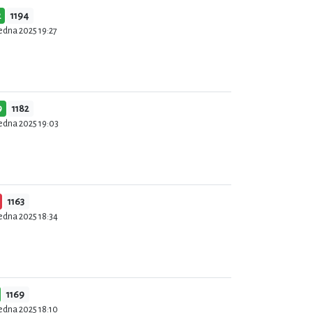
2
1194
ledna 2025 19:27
9
1182
ledna 2025 19:03
1163
ledna 2025 18:34
1169
ledna 2025 18:10