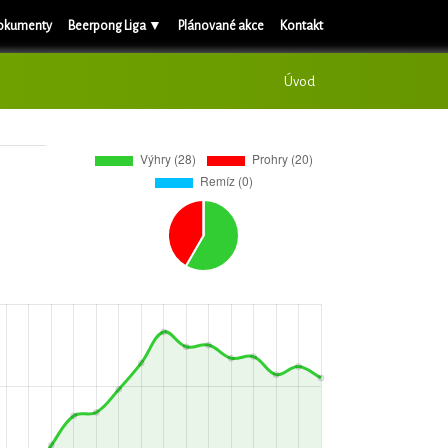
okumenty
Beerpong Liga ▼
Plánované akce
Kontakt
Úvod