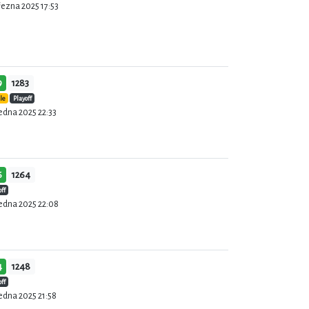
řezna 2025 17:53
9
1283
le
Playoff
ledna 2025 22:33
6
1264
off
ledna 2025 22:08
4
1248
off
ledna 2025 21:58