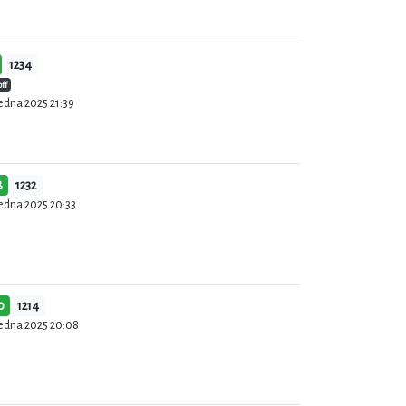
1234
off
ledna 2025 21:39
8
1232
ledna 2025 20:33
0
1214
ledna 2025 20:08